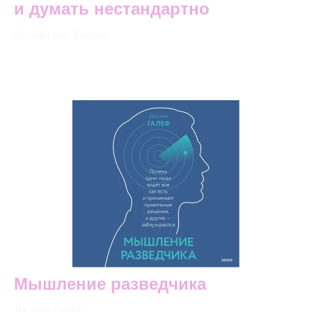
и думать нестандартно
Эстанислао Бахрах
Мышление разведчика
Джулия Галеф