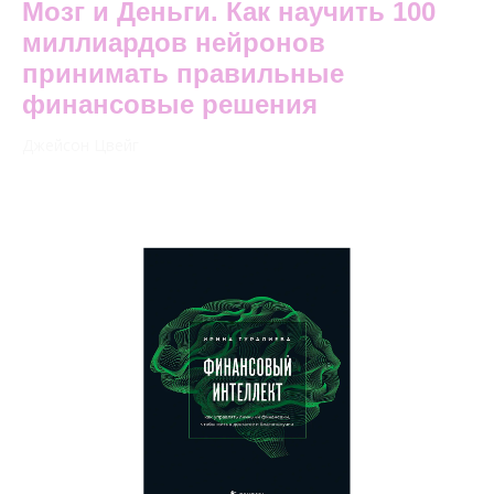
Мозг и Деньги. Как научить 100
миллиардов нейронов
принимать правильные
финансовые решения
Джейсон Цвейг