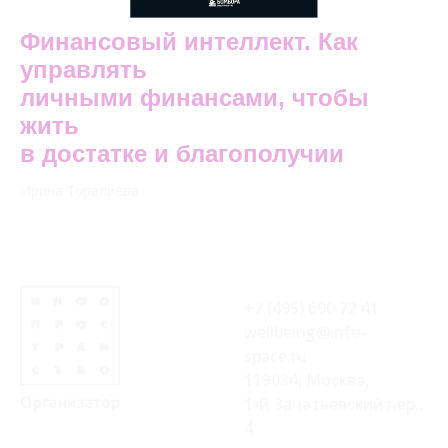
Финансовый интеллект. Как
управлять
личными финансами, чтобы
жить
в достатке и благополучии
Ирина Туралиева
+7 (495) 690 72 41
wellbeing@info-
space.ru
119034, Москва,
1-й Зачатьевский пер.,
4