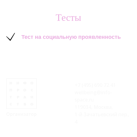
Тесты
Тест на социальную проявленность
+7 (495) 690 72 41
wellbeing@info-
space.ru
119034, Москва,
1-й Зачатьевский пер.,
4