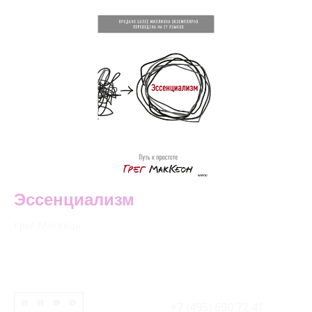
Эссенциализм
Грег МакКеон
+7 (495) 690 72 41