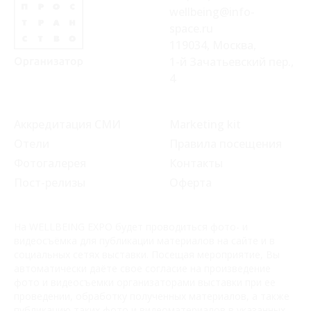
wellbeing@info-
space.ru
119034, Москва,
1-й Зачатьевский пер.,
4
Аккредитация СМИ
Marketing kit
Отели
Правила посещения
Фотогалерея
Контакты
Пост-релизы
Оферта
На WELLBEING EXPO будет проводиться фото- и
видеосъёмка для публикации материалов на сайте и в
социальных сетях выставки. Посещая мероприятие, Вы
автоматически даёте свое согласие на произведение
фото и видеосъемки организаторами выставки при ее
проведении, обработку полученных материалов, а также
публикацию таких фото и видеоматериалов в указанных