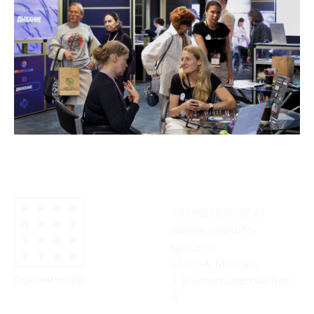
+7 (495) 690 72 41
wellbeing@info-
space.ru
119034, Москва,
1-й Зачатьевский пер.,
4