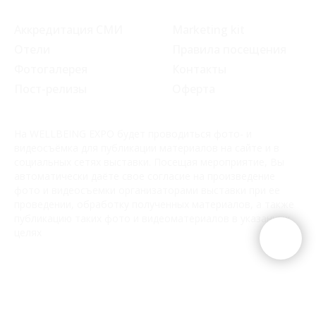
Аккредитация СМИ
Marketing kit
Отели
Правила посещения
Фотогалерея
Контакты
Пост-релизы
Оферта
На WELLBEING EXPO будет проводиться фото- и
видеосъёмка для публикации материалов на сайте и в
социальных сетях выставки. Посещая мероприятие, Вы
автоматически даёте свое согласие на произведение
фото и видеосъемки организаторами выставки при ее
проведении, обработку полученных материалов, а также
публикацию таких фото и видеоматериалов в указанных
целях
© 2025 ИнфоПространство
Политика конфиденциальности
Согласие на обработку ПД